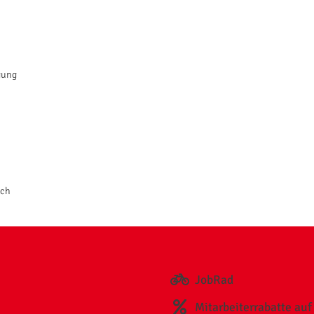
gung
ich
JobRad
Mitarbeiterrabatte au