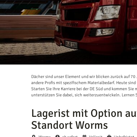
Dächer sind unser Element und wir blicken zurück auf 7
andere Profis mit spezifischem Materialbedarf. Heute s
Starten Sie Ihre Karriere bei der DE Süd und kommen Sie m
unterstützen Sie dabei, sich weiterzuentwickeln. Lernen 
Lagerist mit Option a
Standort Worms