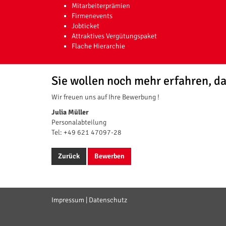
Mitarbeiterprämien
Firmenevents
Jobticket
Attraktives Vergütungspaket
Flache Hierarchie
Sie wollen noch mehr erfahren, da
Wir freuen uns auf Ihre Bewerbung !
Julia Müller
Personalabteilung
Tel: +49 621 47097-28
Zurück
Bewerben
Impressum
|
Datenschutz