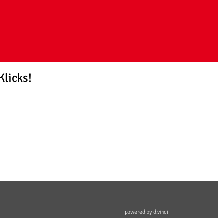
Klicks!
powered by
d.vinci