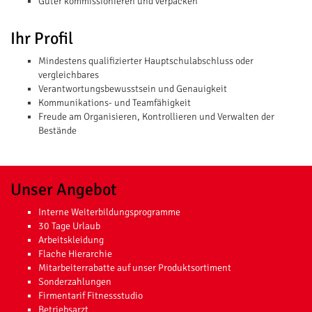
Güter kommissionieren und verpacken
Ihr Profil
Mindestens qualifizierter Hauptschulabschluss oder
vergleichbares
Verantwortungsbewusstsein und Genauigkeit
Kommunikations- und Teamfähigkeit
Freude am Organisieren, Kontrollieren und Verwalten der
Bestände
Unser Angebot
Interne Weiterbildungsprogramme
30 Tage Urlaub
Arbeitskleidung
Flache Hierarchie
Mitarbeiterrabatte auf unser Produktsortiment
Sonderzahlungen
Firmentarif Fitnessstudio
Betriebsarzt